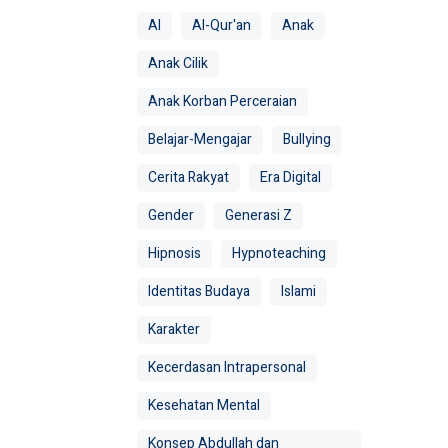
AI
Al-Qur'an
Anak
Anak Cilik
Anak Korban Perceraian
Belajar-Mengajar
Bullying
Cerita Rakyat
Era Digital
Gender
Generasi Z
Hipnosis
Hypnoteaching
Identitas Budaya
Islami
Karakter
Kecerdasan Intrapersonal
Kesehatan Mental
Konsep Abdullah dan