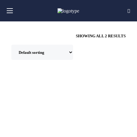
SHOWING ALL 2 RESULTS
Berteknologi dengan Bijak di Media Sosial
(Upaya Pencegahan Cyber Bullying)
Rp
90.000